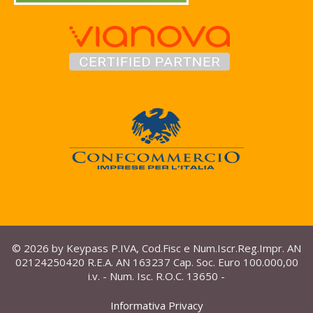
© 2026 by Keypass P.IVA, Cod.Fisc e Num.Iscr.Reg.Impr. AN
02124250420 R.E.A. AN 163237 Cap. Soc. Euro 100.000,00
i.v. - Num. Isc. R.O.C. 13650 -
Informativa Privacy